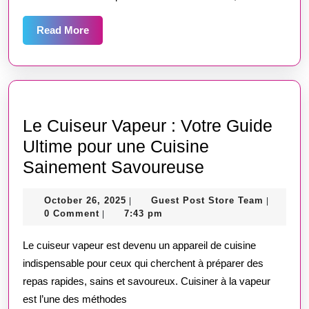
Read
Read More
More
Le Cuiseur Vapeur : Votre Guide
Ultime pour une Cuisine
Le
Sainement Savoureuse
Cuiseur
October
Guest
October 26, 2025
Guest Post Store Team
|
|
Vapeur
26,
Post
0 Comment
7:43 pm
|
:
2025
Store
Team
Le cuiseur vapeur est devenu un appareil de cuisine
Votre
indispensable pour ceux qui cherchent à préparer des
Guide
repas rapides, sains et savoureux. Cuisiner à la vapeur
Ultime
est l’une des méthodes