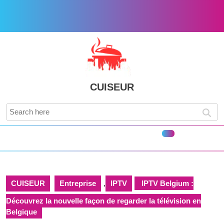
Skip
to
content
Skip
to
content
CUISEUR
Search
for:
Open
Button
CUISEUR
Entreprise
,
IPTV
IPTV Belgium :
Découvrez la nouvelle façon de regarder la télévision en
Belgique