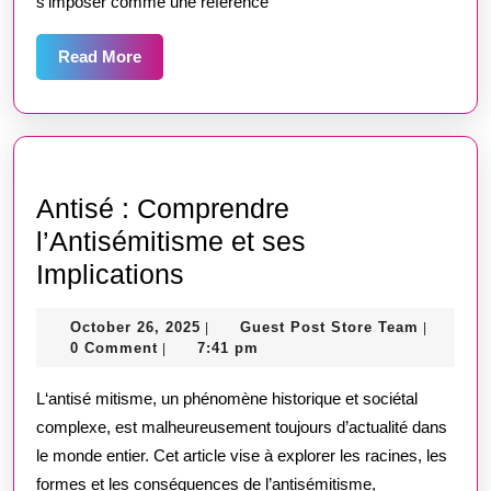
s’imposer comme une référence
savoir
sur
Read
Read More
More
la
plateforme
sportive
Antisé : Comprendre
l’Antisémitisme et ses
Antisé
Implications
:
October
Guest
October 26, 2025
Guest Post Store Team
|
|
Comprendre
26,
Post
0 Comment
7:41 pm
|
l’Antisémitisme
2025
Store
Team
L‘antisé mitisme, un phénomène historique et sociétal
et
complexe, est malheureusement toujours d’actualité dans
ses
le monde entier. Cet article vise à explorer les racines, les
Implications
formes et les conséquences de l’antisémitisme,