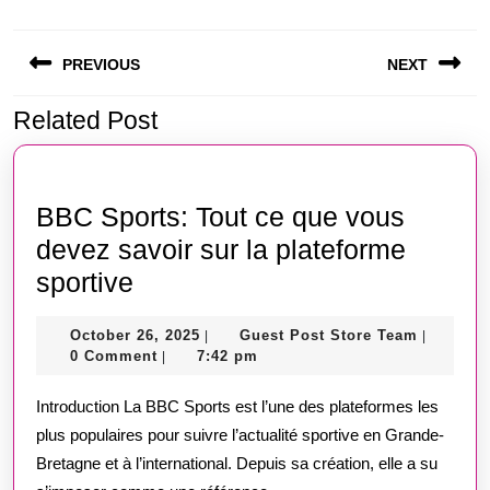
Post
PREVIOUS
NEXT
navigation
Related Post
Previous
Next
post:
post:
BBC Sports: Tout ce que vous
devez savoir sur la plateforme
BBC
sportive
Sports:
October
Guest
October 26, 2025
Guest Post Store Team
|
|
Tout
26,
Post
0 Comment
7:42 pm
|
ce
2025
Store
Team
Introduction La BBC Sports est l’une des plateformes les
que
plus populaires pour suivre l’actualité sportive en Grande-
vous
Bretagne et à l’international. Depuis sa création, elle a su
devez