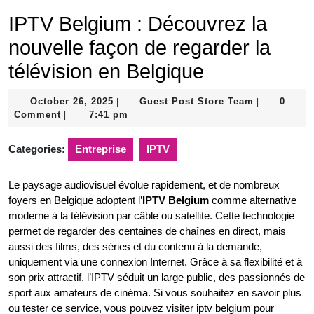
IPTV Belgium : Découvrez la
nouvelle façon de regarder la
télévision en Belgique
October
Guest
October 26, 2025
Guest Post Store Team
0
|
|
26,
Post
Comment
7:41 pm
|
2025
Store
Team
Categories:
Entreprise
IPTV
Le paysage audiovisuel évolue rapidement, et de nombreux
foyers en Belgique adoptent l’
IPTV Belgium
comme alternative
moderne à la télévision par câble ou satellite. Cette technologie
permet de regarder des centaines de chaînes en direct, mais
aussi des films, des séries et du contenu à la demande,
uniquement via une connexion Internet. Grâce à sa flexibilité et à
son prix attractif, l’IPTV séduit un large public, des passionnés de
sport aux amateurs de cinéma. Si vous souhaitez en savoir plus
ou tester ce service, vous pouvez visiter
iptv belgium
pour