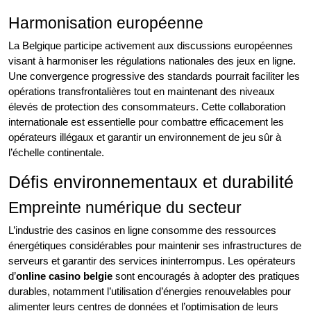
Harmonisation européenne
La Belgique participe activement aux discussions européennes
visant à harmoniser les régulations nationales des jeux en ligne.
Une convergence progressive des standards pourrait faciliter les
opérations transfrontalières tout en maintenant des niveaux
élevés de protection des consommateurs. Cette collaboration
internationale est essentielle pour combattre efficacement les
opérateurs illégaux et garantir un environnement de jeu sûr à
l’échelle continentale.
Défis environnementaux et durabilité
Empreinte numérique du secteur
L’industrie des casinos en ligne consomme des ressources
énergétiques considérables pour maintenir ses infrastructures de
serveurs et garantir des services ininterrompus. Les opérateurs
d’
online casino belgie
sont encouragés à adopter des pratiques
durables, notamment l’utilisation d’énergies renouvelables pour
alimenter leurs centres de données et l’optimisation de leurs