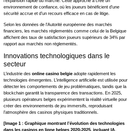
l’expansion rapide du marché. Cette approche a créé un
environnement de confiance, où les joueurs bénéficient d’une
sécurité accrue et d’un recours efficace en cas de litige.
Selon les données de l’Autorité européenne des marchés
financiers, les marchés réglementés comme celui de la Belgique
affichent des taux de satisfaction joueurs supérieurs de 34% par
rapport aux marchés non réglementés.
Innovations technologiques dans le
secteur
L’industrie des
online casino belgie
adopte rapidement les
technologies émergentes. L’intelligence artificielle est utilisée pour
détecter les comportements de jeu problématiques, tandis que la
blockchain garantit la transparence des transactions. En 2025,
plusieurs opérateurs belges expérimentent la réalité virtuelle pour
créer des environnements de jeu immersifs, reproduisant
l’atmosphère des casinos physiques traditionnels.
[Image 1 : Graphique montrant l’évolution des technologies
dans les casinos en ligne belges 2020-2025, incluant IA,