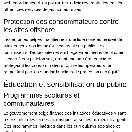
web coordonnés et les poursuites judiciaires contre les entités
offrant des services de jeu non autorisés.
Protection des consommateurs contre
les sites offshore
Les autorités belges maintiennent une liste noire actualisée de
sites de jeux non licenciés, accessible au public. Les
fournisseurs d’accès internet sont légalement tenus de bloquer
l’accès à ces plateformes, créant une barrière technique
protégeant les consommateurs contre les opérateurs ne
respectant pas les standards belges de protection et d’équité.
Éducation et sensibilisation du public
Programmes scolaires et
communautaires
Le gouvernement belge finance des initiatives éducatives visant
à sensibiliser les jeunes aux risques associés aux jeux d’argent.
Ces programmes, intégrés dans les curriculums scolaires et