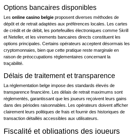
Options bancaires disponibles
Les
online casino belgie
proposent diverses méthodes de
dépôt et de retrait adaptées aux préférences locales. Les cartes
de crédit et de débit, les portefeuilles électroniques comme Skrill
et Neteller, et les virements bancaires directs constituent les
options principales. Certains opérateurs acceptent désormais les
cryptomonnaies, bien que cette pratique reste marginale en
raison de préoccupations réglementaires concernant la
traçabilité.
Délais de traitement et transparence
La réglementation belge impose des standards élevés de
transparence financière. Les délais de retrait maximums sont
réglementés, garantissant que les joueurs reçoivent leurs gains
dans des périodes raisonnables. Les opérateurs doivent afficher
clairement leurs politiques de frais et fournir des historiques de
transaction détaillés accessibles aux utilisateurs.
Fiscalité et obligations des joueurs