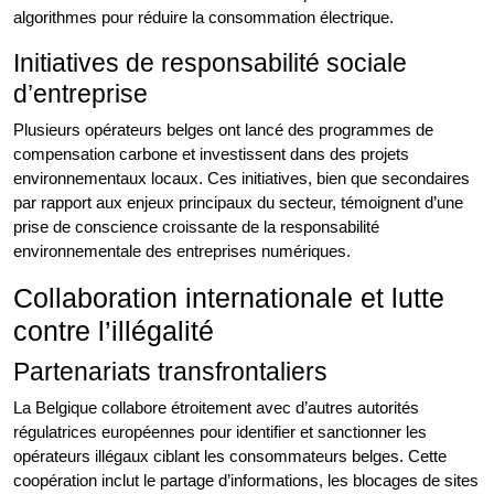
algorithmes pour réduire la consommation électrique.
Initiatives de responsabilité sociale
d’entreprise
Plusieurs opérateurs belges ont lancé des programmes de
compensation carbone et investissent dans des projets
environnementaux locaux. Ces initiatives, bien que secondaires
par rapport aux enjeux principaux du secteur, témoignent d’une
prise de conscience croissante de la responsabilité
environnementale des entreprises numériques.
Collaboration internationale et lutte
contre l’illégalité
Partenariats transfrontaliers
La Belgique collabore étroitement avec d’autres autorités
régulatrices européennes pour identifier et sanctionner les
opérateurs illégaux ciblant les consommateurs belges. Cette
coopération inclut le partage d’informations, les blocages de sites