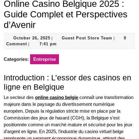
Online Casino Belgique 2025 :
Guide Complet et Perspectives
d’Avenir
October
Guest
October 26, 2025
Guest Post Store Team
0
|
|
26,
Post
Comment
7:41 pm
|
2025
Store
Team
Categories:
Entreprise
Introduction : L’essor des casinos en
ligne en Belgique
Le secteur des
online casino belgie
connaît une transformation
majeure dans le paysage du divertissement numérique
européen. Depuis la régulation stricte mise en place par la
Commission des jeux de hasard (CGH), la Belgique s’est
positionnée comme un marché mature et sécurisé pour les jeux
d’argent en ligne. En 2025, l’industrie du casino virtuel belge
représente un segment économique dynamique, attirant des