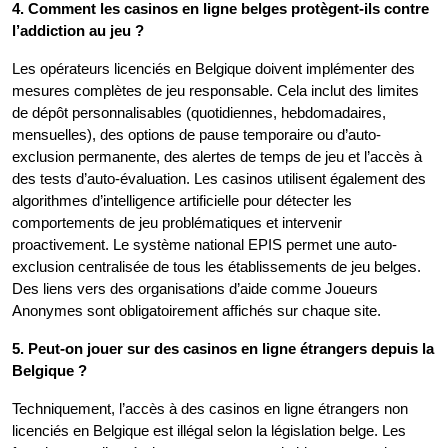
4. Comment les casinos en ligne belges protègent-ils contre
l’addiction au jeu ?
Les opérateurs licenciés en Belgique doivent implémenter des
mesures complètes de jeu responsable. Cela inclut des limites
de dépôt personnalisables (quotidiennes, hebdomadaires,
mensuelles), des options de pause temporaire ou d’auto-
exclusion permanente, des alertes de temps de jeu et l’accès à
des tests d’auto-évaluation. Les casinos utilisent également des
algorithmes d’intelligence artificielle pour détecter les
comportements de jeu problématiques et intervenir
proactivement. Le système national EPIS permet une auto-
exclusion centralisée de tous les établissements de jeu belges.
Des liens vers des organisations d’aide comme Joueurs
Anonymes sont obligatoirement affichés sur chaque site.
5. Peut-on jouer sur des casinos en ligne étrangers depuis la
Belgique ?
Techniquement, l’accès à des casinos en ligne étrangers non
licenciés en Belgique est illégal selon la législation belge. Les