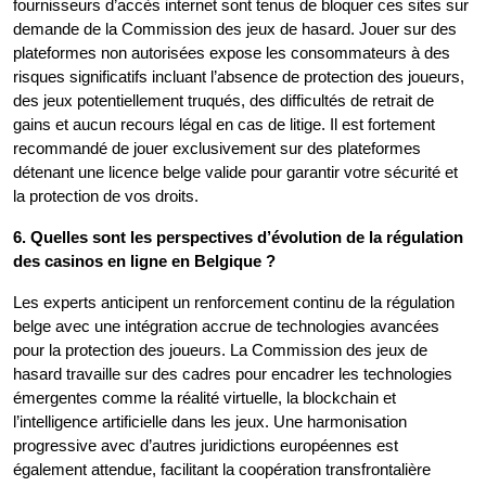
fournisseurs d’accès internet sont tenus de bloquer ces sites sur
demande de la Commission des jeux de hasard. Jouer sur des
plateformes non autorisées expose les consommateurs à des
risques significatifs incluant l’absence de protection des joueurs,
des jeux potentiellement truqués, des difficultés de retrait de
gains et aucun recours légal en cas de litige. Il est fortement
recommandé de jouer exclusivement sur des plateformes
détenant une licence belge valide pour garantir votre sécurité et
la protection de vos droits.
6. Quelles sont les perspectives d’évolution de la régulation
des casinos en ligne en Belgique ?
Les experts anticipent un renforcement continu de la régulation
belge avec une intégration accrue de technologies avancées
pour la protection des joueurs. La Commission des jeux de
hasard travaille sur des cadres pour encadrer les technologies
émergentes comme la réalité virtuelle, la blockchain et
l’intelligence artificielle dans les jeux. Une harmonisation
progressive avec d’autres juridictions européennes est
également attendue, facilitant la coopération transfrontalière