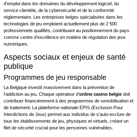
d’emploi dans les domaines du développement logiciel, du
service clientèle, de la cybersécurité et de la conformité
réglementaire. Les entreprises belges spécialisées dans les
technologies de jeu emploient actuellement plus de 2 500
professionnels qualifiés, contribuant au positionnement du pays
comme centre d’excellence en matière de régulation des jeux
numériques.
Aspects sociaux et enjeux de santé
publique
Programmes de jeu responsable
La Belgique investit massivement dans la prévention de
l’addiction au jeu. Chaque opérateur d’
online casino belgie
doit
contribuer financièrement à des programmes de sensibilisation et
de traitement. La plateforme nationale EPIS (Exclusion Pour
Interdictions de Jeux) permet aux individus de s’auto-exclure de
tous les établissements de jeu, physiques et virtuels, créant un
filet de sécurité crucial pour les personnes vulnérables.