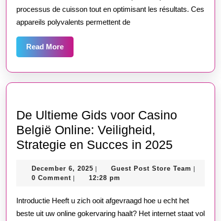
pour
processus de cuisson tout en optimisant les résultats. Ces
Bien
appareils polyvalents permettent de
Choisir
et
Read
Read More
More
Cuisiner
Efficacement
De Ultieme Gids voor Casino
België Online: Veiligheid,
De
Strategie en Succes in 2025
Ultieme
December
Guest
December 6, 2025
Guest Post Store Team
|
|
Gids
6,
Post
0 Comment
12:28 pm
|
voor
2025
Store
Team
Introductie Heeft u zich ooit afgevraagd hoe u echt het
Casino
beste uit uw online gokervaring haalt? Het internet staat vol
België