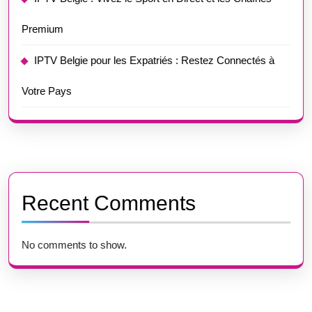
Premium
IPTV Belgie pour les Expatriés : Restez Connectés à
Votre Pays
Recent Comments
No comments to show.