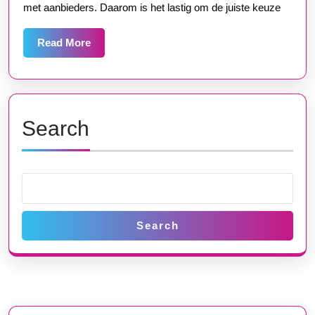
met aanbieders. Daarom is het lastig om de juiste keuze
Online:
Veilighei
Read
Read More
Strategi
More
en
Succes
in
Search
2025
Search