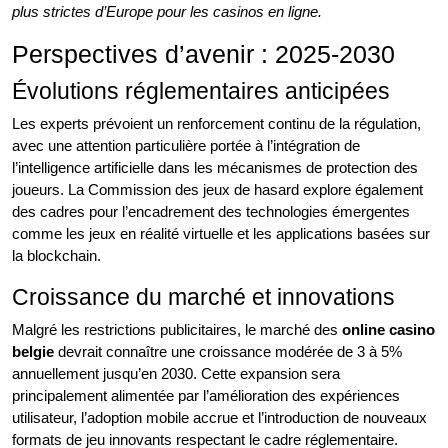
plus strictes d’Europe pour les casinos en ligne.
Perspectives d’avenir : 2025-2030
Évolutions réglementaires anticipées
Les experts prévoient un renforcement continu de la régulation,
avec une attention particulière portée à l’intégration de
l’intelligence artificielle dans les mécanismes de protection des
joueurs. La Commission des jeux de hasard explore également
des cadres pour l’encadrement des technologies émergentes
comme les jeux en réalité virtuelle et les applications basées sur
la blockchain.
Croissance du marché et innovations
Malgré les restrictions publicitaires, le marché des
online casino
belgie
devrait connaître une croissance modérée de 3 à 5%
annuellement jusqu’en 2030. Cette expansion sera
principalement alimentée par l’amélioration des expériences
utilisateur, l’adoption mobile accrue et l’introduction de nouveaux
formats de jeu innovants respectant le cadre réglementaire.