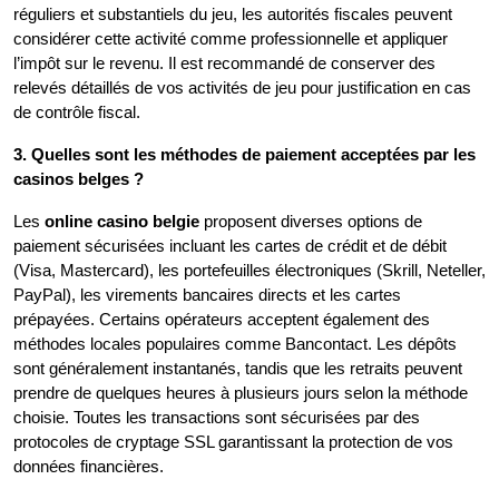
réguliers et substantiels du jeu, les autorités fiscales peuvent
considérer cette activité comme professionnelle et appliquer
l’impôt sur le revenu. Il est recommandé de conserver des
relevés détaillés de vos activités de jeu pour justification en cas
de contrôle fiscal.
3. Quelles sont les méthodes de paiement acceptées par les
casinos belges ?
Les
online casino belgie
proposent diverses options de
paiement sécurisées incluant les cartes de crédit et de débit
(Visa, Mastercard), les portefeuilles électroniques (Skrill, Neteller,
PayPal), les virements bancaires directs et les cartes
prépayées. Certains opérateurs acceptent également des
méthodes locales populaires comme Bancontact. Les dépôts
sont généralement instantanés, tandis que les retraits peuvent
prendre de quelques heures à plusieurs jours selon la méthode
choisie. Toutes les transactions sont sécurisées par des
protocoles de cryptage SSL garantissant la protection de vos
données financières.