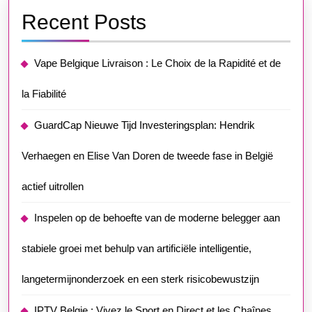
Recent Posts
Vape Belgique Livraison : Le Choix de la Rapidité et de
la Fiabilité
GuardCap Nieuwe Tijd Investeringsplan: Hendrik
Verhaegen en Elise Van Doren de tweede fase in België
actief uitrollen
Inspelen op de behoefte van de moderne belegger aan
stabiele groei met behulp van artificiële intelligentie,
langetermijnonderzoek en een sterk risicobewustzijn
IPTV Belgie : Vivez le Sport en Direct et les Chaînes