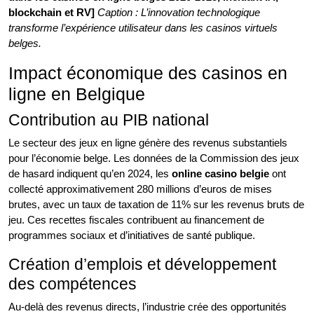
blockchain et RV]
Caption : L’innovation technologique
transforme l’expérience utilisateur dans les casinos virtuels
belges.
Impact économique des casinos en
ligne en Belgique
Contribution au PIB national
Le secteur des jeux en ligne génère des revenus substantiels
pour l’économie belge. Les données de la Commission des jeux
de hasard indiquent qu’en 2024, les
online casino belgie
ont
collecté approximativement 280 millions d’euros de mises
brutes, avec un taux de taxation de 11% sur les revenus bruts de
jeu. Ces recettes fiscales contribuent au financement de
programmes sociaux et d’initiatives de santé publique.
Création d’emplois et développement
des compétences
Au-delà des revenus directs, l’industrie crée des opportunités