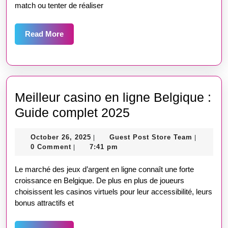
Guide
match ou tenter de réaliser
complet
Read
Read More
pour
More
parier
en
toute
Meilleur casino en ligne Belgique :
sécurité
Meilleur
Guide complet 2025
casino
October
Guest
October 26, 2025
Guest Post Store Team
|
|
en
26,
Post
0 Comment
7:41 pm
|
ligne
2025
Store
Team
Le marché des jeux d’argent en ligne connaît une forte
Belgique
croissance en Belgique. De plus en plus de joueurs
:
choisissent les casinos virtuels pour leur accessibilité, leurs
Guide
bonus attractifs et
complet