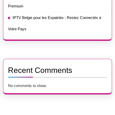
Premium
IPTV Belgie pour les Expatriés : Restez Connectés à
Votre Pays
Recent Comments
No comments to show.