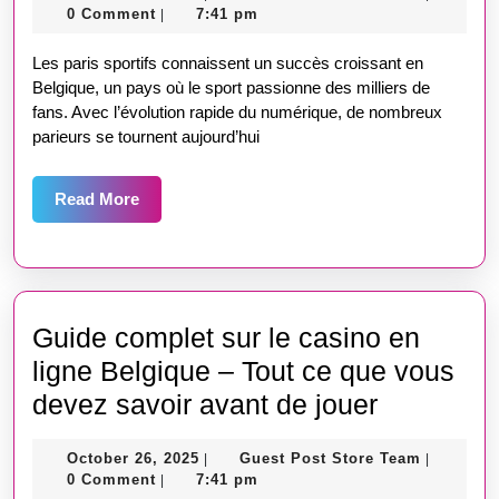
du
26,
Post
0 Comment
7:41 pm
|
Meilleur
2025
Store
Team
Les paris sportifs connaissent un succès croissant en
Site
Belgique, un pays où le sport passionne des milliers de
de
fans. Avec l’évolution rapide du numérique, de nombreux
Paris
parieurs se tournent aujourd’hui
Sportif
Read
Read More
Belgique
More
:
Tout
Ce
Guide complet sur le casino en
Que
ligne Belgique – Tout ce que vous
Vous
Guide
devez savoir avant de jouer
Devez
complet
Savoir
October
Guest
October 26, 2025
Guest Post Store Team
|
|
sur
26,
Post
0 Comment
7:41 pm
|