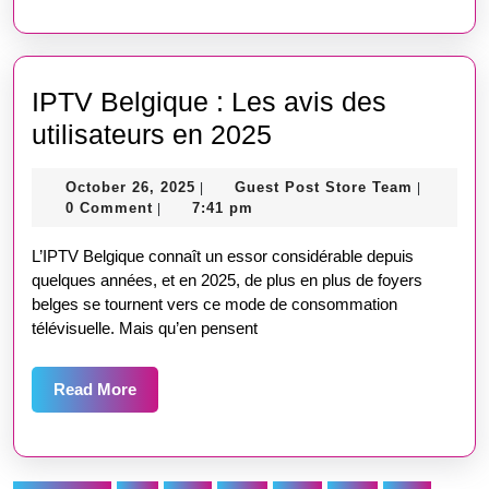
Netflix
et
autres
IPTV Belgique : Les avis des
services
IPTV
utilisateurs en 2025
Belgique
October
Guest
October 26, 2025
Guest Post Store Team
|
|
:
26,
Post
0 Comment
7:41 pm
|
Les
2025
Store
Team
L’IPTV Belgique connaît un essor considérable depuis
avis
quelques années, et en 2025, de plus en plus de foyers
des
belges se tournent vers ce mode de consommation
utilisateurs
télévisuelle. Mais qu’en pensent
en
Read
Read More
2025
More