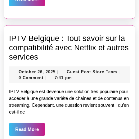
More
IPTV Belgique : Tout savoir sur la
compatibilité avec Netflix et autres
IPTV
services
Belgique
October
Guest
October 26, 2025
Guest Post Store Team
|
|
:
26,
Post
0 Comment
7:41 pm
|
Tout
2025
Store
Team
IPTV Belgique est devenue une solution très populaire pour
savoir
accéder à une grande variété de chaînes et de contenus en
sur
streaming. Cependant, une question revient souvent : qu’en
la
est-il de
compatibilité
Read
Read More
avec
More