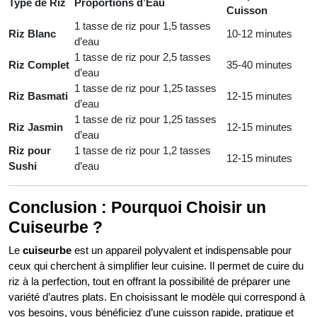
Type de Riz
Proportions d’Eau
Cuisson
1 tasse de riz pour 1,5 tasses
Riz Blanc
10-12 minutes
d’eau
1 tasse de riz pour 2,5 tasses
Riz Complet
35-40 minutes
d’eau
1 tasse de riz pour 1,25 tasses
Riz Basmati
12-15 minutes
d’eau
1 tasse de riz pour 1,25 tasses
Riz Jasmin
12-15 minutes
d’eau
Riz pour
1 tasse de riz pour 1,2 tasses
12-15 minutes
Sushi
d’eau
Conclusion : Pourquoi Choisir un
Cuiseurbe ?
Le
cuiseurbe
est un appareil polyvalent et indispensable pour
ceux qui cherchent à simplifier leur cuisine. Il permet de cuire du
riz à la perfection, tout en offrant la possibilité de préparer une
variété d’autres plats. En choisissant le modèle qui correspond à
vos besoins, vous bénéficiez d’une cuisson rapide, pratique et