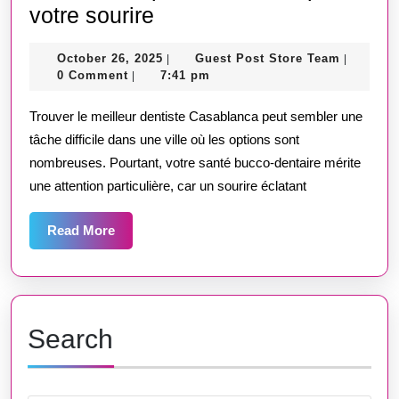
Meilleur
votre sourire
Facilité
dentiste
October
Guest
October 26, 2025
Guest Post Store Team
|
|
Casablanca
26,
Post
0 Comment
7:41 pm
|
–
2025
Store
Team
Trouver le meilleur dentiste Casablanca peut sembler une
Trouvez
tâche difficile dans une ville où les options sont
le
nombreuses. Pourtant, votre santé bucco-dentaire mérite
spécialiste
une attention particulière, car un sourire éclatant
idéal
pour
Read
Read More
More
votre
sourire
Search