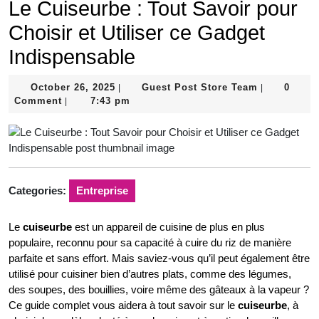
Le Cuiseurbe : Tout Savoir pour
Choisir et Utiliser ce Gadget
Indispensable
October
Guest
October 26, 2025
Guest Post Store Team
0
|
|
26,
Post
Comment
7:43 pm
|
2025
Store
Team
Categories:
Entreprise
Le
cuiseurbe
est un appareil de cuisine de plus en plus
populaire, reconnu pour sa capacité à cuire du riz de manière
parfaite et sans effort. Mais saviez-vous qu’il peut également être
utilisé pour cuisiner bien d’autres plats, comme des légumes,
des soupes, des bouillies, voire même des gâteaux à la vapeur ?
Ce guide complet vous aidera à tout savoir sur le
cuiseurbe
, à