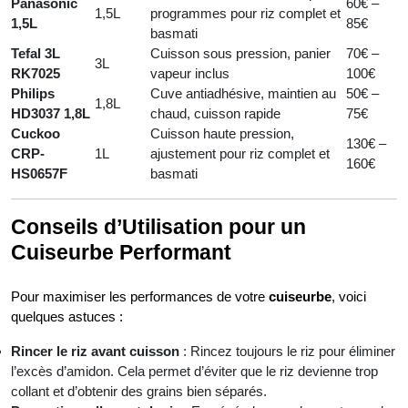
Panasonic
60€ –
1,5L
programmes pour riz complet et
1,5L
85€
basmati
Tefal 3L
Cuisson sous pression, panier
70€ –
3L
RK7025
vapeur inclus
100€
Philips
Cuve antiadhésive, maintien au
50€ –
1,8L
HD3037 1,8L
chaud, cuisson rapide
75€
Cuckoo
Cuisson haute pression,
130€ –
CRP-
1L
ajustement pour riz complet et
160€
HS0657F
basmati
Conseils d’Utilisation pour un
Cuiseurbe Performant
Pour maximiser les performances de votre
cuiseurbe
, voici
quelques astuces :
Rincer le riz avant cuisson
: Rincez toujours le riz pour éliminer
l’excès d’amidon. Cela permet d’éviter que le riz devienne trop
collant et d’obtenir des grains bien séparés.