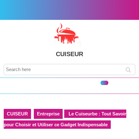
Skip
to
content
Skip
to
content
CUISEUR
Search
for:
Open
Button
CUISEUR
Entreprise
Le Cuiseurbe : Tout Savoir
pour Choisir et Utiliser ce Gadget Indispensable