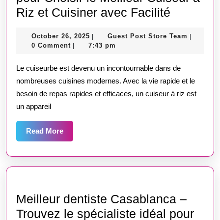
Cuiseur
Riz et Cuisiner avec Facilité
:
October
Guest
October 26, 2025
Guest Post Store Team
|
|
Le
26,
Post
0 Comment
7:43 pm
|
Guide
2025
Store
Team
Le cuiseurbe est devenu un incontournable dans de
Complet
nombreuses cuisines modernes. Avec la vie rapide et le
pour
besoin de repas rapides et efficaces, un cuiseur à riz est
Choisir
un appareil
le
Meilleur
Read
Read More
More
Cuiseur
à
Riz
et
Meilleur dentiste Casablanca –
Cuisiner
Trouvez le spécialiste idéal pour
avec