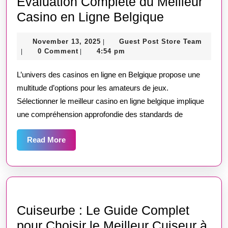
Évaluation Complète du Meilleur
Évaluation
Casino en Ligne Belgique
Complète
November
Guest
November 13, 2025
Guest Post Store Team
|
du
13,
Post
0 Comment
4:54 pm
|
|
Meilleur
2025
Store
Team
L’univers des casinos en ligne en Belgique propose une
Casino
multitude d’options pour les amateurs de jeux.
en
Sélectionner le meilleur casino en ligne belgique implique
Ligne
une compréhension approfondie des standards de
Belgique
Read
Read More
More
Cuiseurbe : Le Guide Complet
pour Choisir le Meilleur Cuiseur à