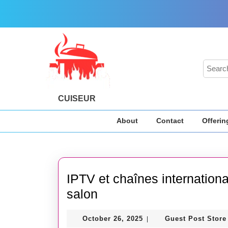
Skip
to
content
Skip
to
content
Search
for:
CUISEUR
About
Contact
Offerin
IPTV et chaînes internationa
IPTV
salon
et
October
October 26, 2025
Guest Post Store
|
chaînes
26,