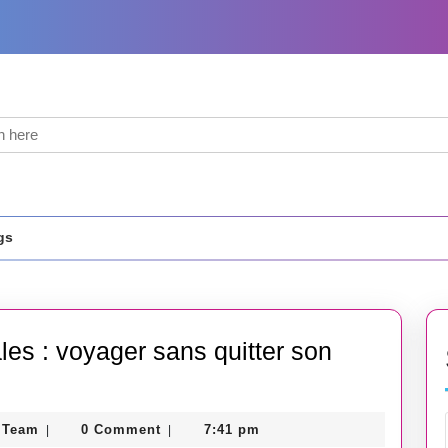
gs
les : voyager sans quitter son
Guest
 Team
0 Comment
7:41 pm
|
|
Post