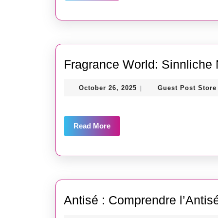
More
de
regar
la
télévi
Fragrance World: Sinnliche 
en
Belgi
October
October 26, 2025
Guest Post Store
|
26,
2025
Read
Read More
More
Antisé : Comprendre l’Antis