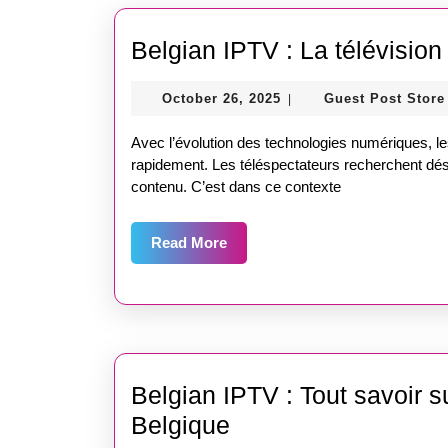
Belgian IPTV : La télévisio
October
October 26, 2025
Guest Post Store
|
26,
2025
Avec l’évolution des technologies numériques, l
rapidement. Les téléspectateurs recherchent déso
contenu. C’est dans ce contexte
Read
Read More
More
Belgian IPTV : Tout savoir s
Belgian
Belgique