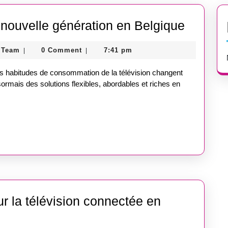
Belgian
n nouvelle génération en Belgique
IPTV
Guest
 Team
0 Comment
7:41 pm
|
|
:
Post
La
Store
es habitudes de consommation de la télévision changent
Team
télévisi
rmais des solutions flexibles, abordables et riches en
nouvell
générat
en
Belgiq
ur la télévision connectée en