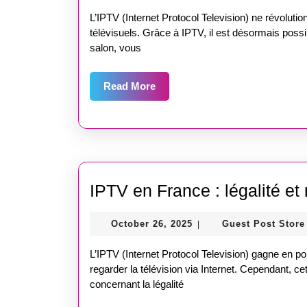
internationales
2025
L’IPTV (Internet Protocol Television) ne révolu
:
télévisuels. Grâce à IPTV, il est désormais poss
salon, vous
voyager
sans
Read
Read More
quitter
More
son
salon
IPTV en France : légalité et
October
October 26, 2025
Guest Post Store
|
26,
2025
L’IPTV (Internet Protocol Television) gagne en popu
regarder la télévision via Internet. Cependant, c
concernant la légalité