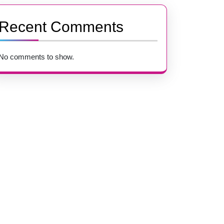
Recent Comments
No comments to show.
on
e
ion
ue