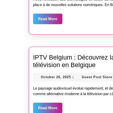
savoir
place à de nouvelles solutions numériques. En B
sur
Read
Read More
la
More
télévision
par
Internet
en
IPTV Belgium : Découvrez la
Belgique
IPTV
télévision en Belgique
Belgi
October
October 26, 2025
Guest Post Store
|
:
26,
Décou
2025
Le paysage audiovisuel évolue rapidement, et d
la
comme alternative moderne à la télévision par câ
nouve
Read
Read More
façon