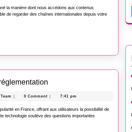
Store
tionné la manière dont nous accédons aux contenus
Team
ible de regarder des chaînes internationales depuis votre
IPTV
 réglementation
en
Guest
 Team
0 Comment
7:41 pm
|
|
France
Post
:
Store
larité en France, offrant aux utilisateurs la possibilité de
Team
légalité
ette technologie soulève des questions importantes
et