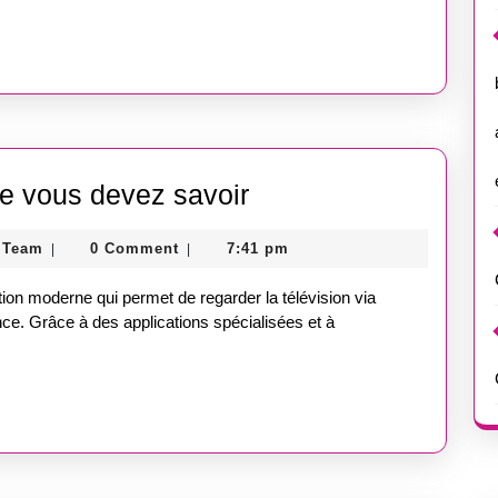
réglementation
IPTV
ue vous devez savoir
sur
Guest
 Team
0 Comment
7:41 pm
|
|
iPhone
Post
:
Store
ution moderne qui permet de regarder la télévision via
Team
tout
nce. Grâce à des applications spécialisées et à
ce
que
vous
devez
savoir