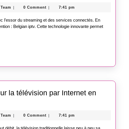
Guest
 Team
0 Comment
7:41 pm
|
|
Post
Store
vec l’essor du streaming et des services connectés. En
Team
tention : Belgian iptv. Cette technologie innovante permet
r la télévision par Internet en
Guest
 Team
0 Comment
7:41 pm
|
|
Post
Store
t débit, la télévision traditionnelle laisse peu à peu sa