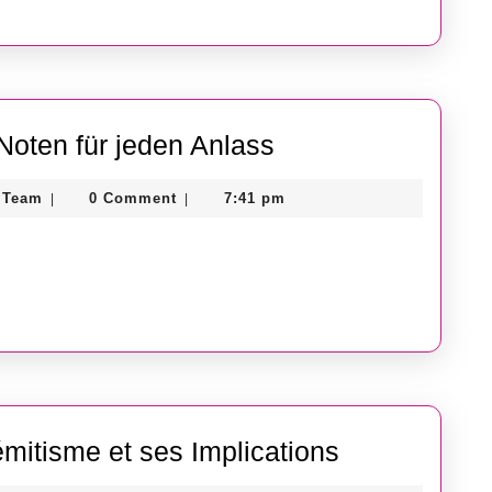
der
sion
Fragrance
Noten für jeden Anlass
World:
que
Guest
 Team
0 Comment
7:41 pm
|
|
Sinnliche
Post
Noten
Store
Team
für
jeden
Anlass
Antisé
émitisme et ses Implications
: