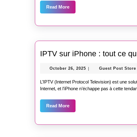
Read
Read More
More
IPTV sur iPhone : tout ce q
October
October 26, 2025
Guest Post Store
|
26,
2025
L’IPTV (Internet Protocol Television) est une sol
Internet, et l’iPhone n’échappe pas à cette tenda
Read
Read More
More