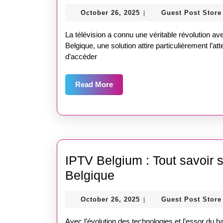
IPTV
October
October 26, 2025
Guest Post Store
|
:
26,
Tout
2025
La télévision a connu une véritable révolution a
savoir
Belgique, une solution attire particulièrement l’at
d’accéder
sur
la
Read
Read More
télévision
More
connectée
en
Belgique
IPTV Belgium : Tout savoir su
IPTV
Belgique
Belgium
October
October 26, 2025
Guest Post Store
|
:
26,
Tout
2025
Avec l’évolution des technologies et l’essor du hau