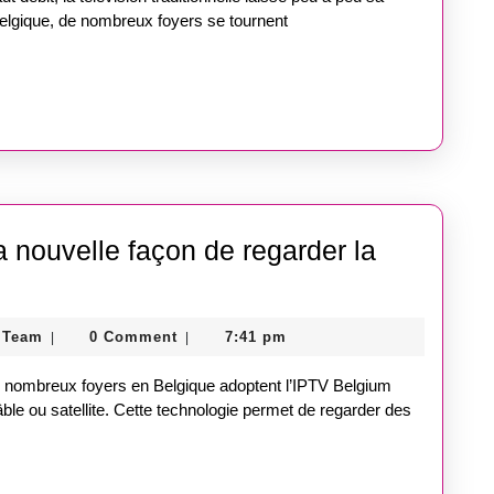
Team
elgique, de nombreux foyers se tournent
 nouvelle façon de regarder la
um
Guest
 Team
0 Comment
7:41 pm
|
|
Post
vrez
Store
e nombreux foyers en Belgique adoptent l’IPTV Belgium
Team
ble ou satellite. Cette technologie permet de regarder des
lle