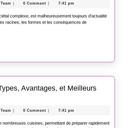
Guest
 Team
0 Comment
7:41 pm
|
|
Comprendre
Post
l’Antisémiti
Store
ciétal complexe, est malheureusement toujours d’actualité
Team
et
 les racines, les formes et les conséquences de
ses
Implications
 Types, Avantages, et Meilleurs
Guest
 Team
0 Comment
7:41 pm
|
|
Post
Store
de nombreuses cuisines, permettant de préparer rapidement
Team