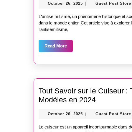
October
October 26, 2025
Guest Post Store
|
26,
2025
L‘antisé mitisme, un phénomène historique et so
dans le monde entier. Cet article vise à explorer
l’antisémitisme,
Read
Read More
More
Tout Savoir sur le Cuiseur :
Tout
Modèles en 2024
Savoir
October
October 26, 2025
Guest Post Store
|
sur
26,
le
2025
Le cuiseur est un appareil incontournable dans 