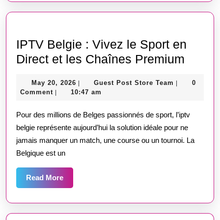
Jamais
IPTV Belgie : Vivez le Sport en
IPTV
Direct et les Chaînes Premium
Belgie
May
Guest
May 20, 2026
Guest Post Store Team
0
|
|
:
20,
Post
Comment
10:47 am
|
Vivez
2026
Store
Team
Pour des millions de Belges passionnés de sport, l’iptv
le
belgie représente aujourd’hui la solution idéale pour ne
Sport
jamais manquer un match, une course ou un tournoi. La
en
Belgique est un
Direct
et
Read
Read More
More
les
Chaîn