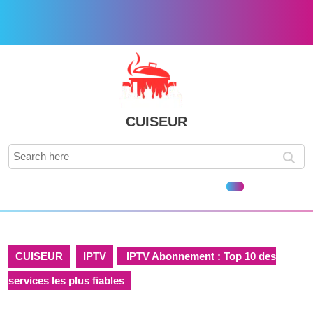
Skip
to
content
Skip
to
content
CUISEUR
Search
for:
Open
Button
CUISEUR
IPTV
IPTV Abonnement : Top 10 des
services les plus fiables