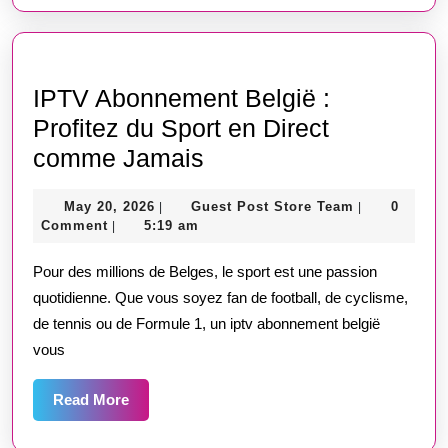
IPTV Abonnement België :
Profitez du Sport en Direct
IPTV
comme Jamais
Abonnement
May
Guest
May 20, 2026
Guest Post Store Team
0
|
|
België
20,
Post
Comment
5:19 am
|
:
2026
Store
Team
Pour des millions de Belges, le sport est une passion
Profitez
quotidienne. Que vous soyez fan de football, de cyclisme,
du
de tennis ou de Formule 1, un iptv abonnement belgië
Sport
vous
en
Direct
Read
Read More
More
comme