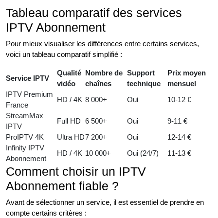
Tableau comparatif des services
IPTV Abonnement
Pour mieux visualiser les différences entre certains services,
voici un tableau comparatif simplifié :
Qualité
Nombre de
Support
Prix moyen
Service IPTV
vidéo
chaînes
technique
mensuel
IPTV Premium
HD / 4K
8 000+
Oui
10-12 €
France
StreamMax
Full HD
6 500+
Oui
9-11 €
IPTV
ProIPTV 4K
Ultra HD
7 200+
Oui
12-14 €
Infinity IPTV
HD / 4K
10 000+
Oui (24/7)
11-13 €
Abonnement
Comment choisir un IPTV
Abonnement fiable ?
Avant de sélectionner un service, il est essentiel de prendre en
compte certains critères :