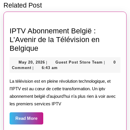
Related Post
Previous
Next
post:
post:
IPTV Abonnement België :
L’Avenir de la Télévision en
IPTV
Belgique
Abonnement
May
Guest
May 20, 2026
Guest Post Store Team
0
|
|
België
20,
Post
Comment
6:43 am
|
:
2026
Store
Team
La télévision est en pleine révolution technologique, et
L’Avenir
l’IPTV est au cœur de cette transformation. Un iptv
de
abonnement belgië d’aujourd’hui n’a plus rien à voir avec
la
les premiers services IPTV
Télévision
en
Read
Read More
More
Belgique